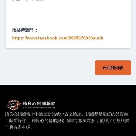
改裝傳遞門 :
https://www.facebook.com/0965078036audi/
回到列表
銪良心鋁圈輪胎 — 網站概要、主導覽與聯絡方式
銪良心鋁圈輪胎不論是新品或中古之輪胎、鋁圈都是最好的品質而
且頗受好評。 銪良心的輪胎與鋁圈庫存數量眾多，廠牌尺寸規格齊
全應有盡有喔。