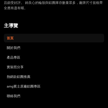
且頗受好評。 銪良心的輪胎與鋁圈庫存數量眾多，廠牌尺寸規格齊
全應有盡有喔。
主導覽
首頁
關於我們
產品專區
實裝照分享
熱銷款鋁圈推薦
amg賓士原廠鋁圈專區
聯絡我們